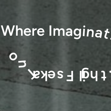
W
h
e
r
e
I
m
a
g
i
n
a
t
i
o
n
T
a
k
e
s
F
l
i
g
h
t